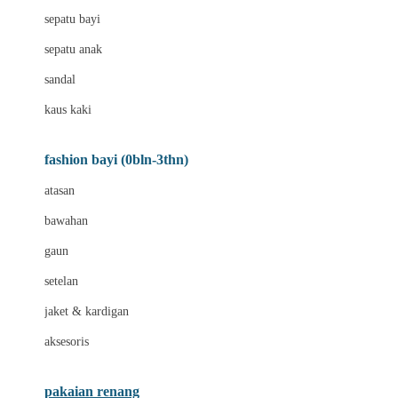
Bio Oil
sepatu bayi
Biolane
sepatu anak
Bite Fighters
sandal
Bizzi Growin
kaus kaki
Blackmores
fashion bayi (0bln-3thn)
Blooming Marvellous
atasan
Bonnels
bawahan
Bravado
gaun
Bruder
setelan
Brush Baby
jaket & kardigan
Buds Organics
aksesoris
Bugaboo
Buggygear
pakaian renang