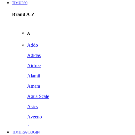
TIMUR99
Brand A-Z
A
Addo
Adidas
Airfree
Alamii
Amara
Aqua Scale
Asics
Aveeno
Awan
TIMUR99 LOGIN