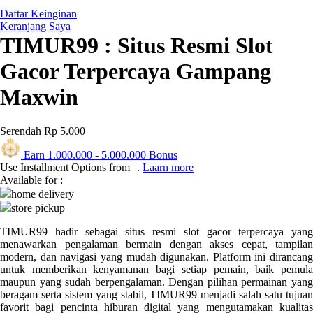
Q
Daftar Keinginan
Keranjang Saya
QV Baby
TIMUR99 : Situs Resmi Slot
R
Gacor Terpercaya Gampang
Real Shades
Maxwin
Red Castle
Serendah
Rp 5.000
Ribbon Madness
Earn
1.000.000
-
5.000.000
Bonus
S
Use Installment Options from
.
Laarn more
Available for :
Sebamed
home delivery
store pickup
Silver Cross
TIMUR99 hadir sebagai situs resmi slot gacor terpercaya yang
Simply Idea
menawarkan pengalaman bermain dengan akses cepat, tampilan
modern, dan navigasi yang mudah digunakan. Platform ini dirancang
Skip Hop
untuk memberikan kenyamanan bagi setiap pemain, baik pemula
maupun yang sudah berpengalaman. Dengan pilihan permainan yang
Spectra
beragam serta sistem yang stabil, TIMUR99 menjadi salah satu tujuan
favorit bagi pencinta hiburan digital yang mengutamakan kualitas
Squishmallows